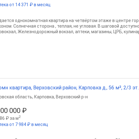
тека от 14 371 ₽ в месяц
дается однокомнатная квартира на четвёртом этаже в центре гор
коном. Солнечная сторона , теплая, не угловая. В шаговой доступ
овокзал, Железнодорожный вокзал, аптеки, магазины, ЦРБ, кулинар
омн квартира, Верховский район, Карповка д., 56 м², 2/3 эт.
овская область
,
Карповка
,
Верховский р-н
500 000 ₽
2
86 ₽ за м
тека от 7 984 ₽ в месяц