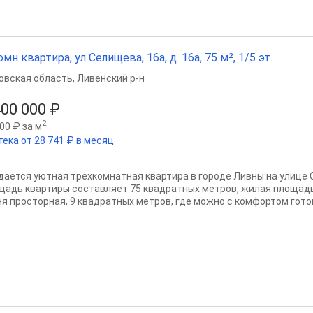
омн квартира, ул Селищева, 16а, д. 16а, 75 м², 1/5 эт.
овская область
,
Ливенский р-н
400 000 ₽
2
00 ₽ за м
тека от 28 741 ₽ в месяц
дается уютная трехкомнатная квартира в городе Ливны на улице 
щадь квартиры составляет 75 квадратных метров, жилая площадь
ня просторная, 9 квадратных метров, где можно с комфортом готов