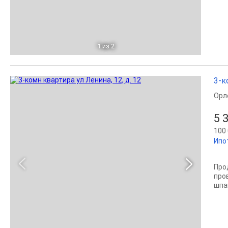
1
из 2
3-к
Орл
5 
100 
Ипо
Про
про
шпа