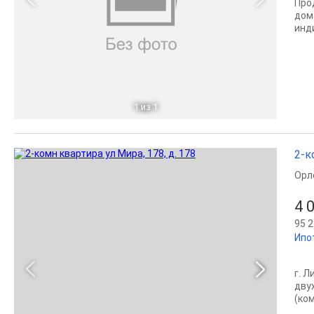
Про
дом
инди
1
из 1
2-к
Орл
4 
95 2
Ипо
г. Л
дву
(ком