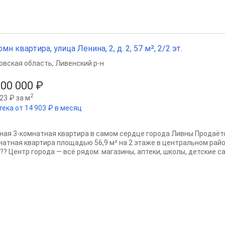
омн квартира, улица Ленина, 2, д. 2, 57 м², 2/2 эт.
овская область
,
Ливенский р-н
800 000 ₽
2
23 ₽ за м
тека от 14 903 ₽ в месяц
ная 3-комнатная квартира в самом сердце города Ливны Продаётс
натная квартира площадью 56,9 м² на 2 этаже в центральном районе
??? Центр города — всё рядом: магазины, аптеки, школы, детские сад