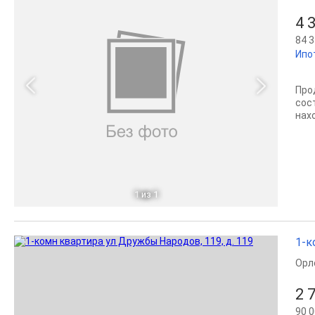
4 
84 3
Ипо
Про
сост
нах
1
из 1
1-к
Орл
2 
90 0