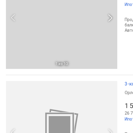
Ипо
Про
бал
Авт
1
из 10
3-к
Орл
1 
26 7
Ипо