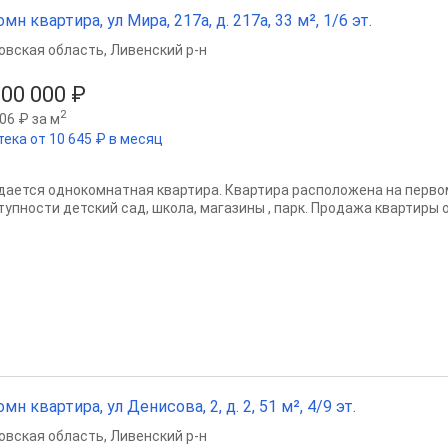
омн квартира, ул Мира, 217а, д. 217а, 33 м², 1/6 эт.
овская область
,
Ливенский р-н
000 000 ₽
2
06 ₽ за м
тека от 10 645 ₽ в месяц
дается однокомнатная квартира. Квартира расположена на перво
тупности детский сад, школа, магазины , парк. Продажа квартиры 
омн квартира, ул Денисова, 2, д. 2, 51 м², 4/9 эт.
овская область
,
Ливенский р-н