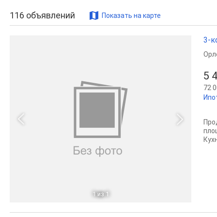
116
объявлений
Показать на карте
3-к
Орл
5 
72 0
Ипо
Про
пло
Кух
1
из 1