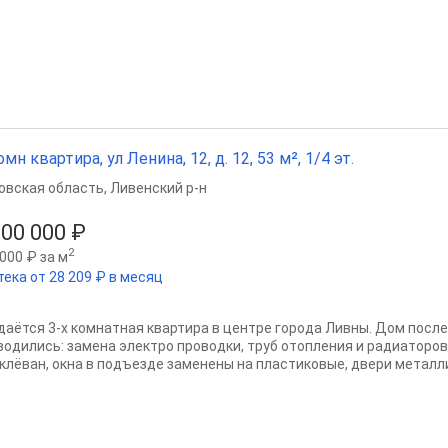
омн квартира, ул Ленина, 12, д. 12, 53 м², 1/4 эт.
овская область
,
Ливенский р-н
300 000 ₽
2
000 ₽ за м
тека от 28 209 ₽ в месяц
даётся 3-х комнатная квартира в центре города Ливны. Дом после
водились: замена электро проводки, труб отопления и радиаторов
клёван, окна в подъезде заменены на пластиковые, двери металли