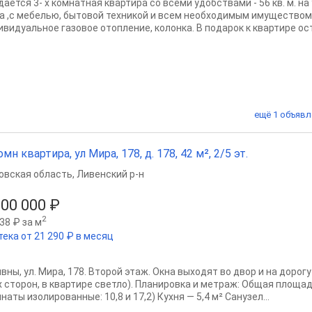
дается 3- х комнатная квартира со всеми удобствами - 56 кв. м. н
а ,с мебелью, бытовой техникой и всем необходимым имуществом д
видуальное газовое отопление, колонка. В подарок к квартире оста
ещё 1 объявл
омн квартира, ул Мира, 178, д. 178, 42 м², 2/5 эт.
овская область
,
Ливенский р-н
000 000 ₽
2
38 ₽ за м
тека от 21 290 ₽ в месяц
ивны, ул. Мира, 178. Второй этаж. Окна выходят во двор и на доро
х сторон, в квартире светло). Планировка и метраж: Общая площад
наты изолированные: 10,8 и 17,2) Кухня — 5,4 м² Санузел...