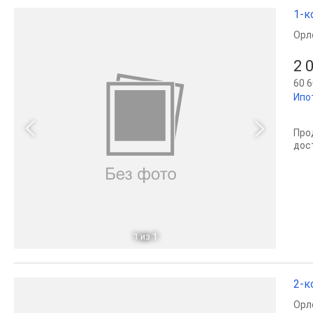
1-к
Орл
2 
60 6
Ипо
Про
дос
1
из 1
2-к
Орл