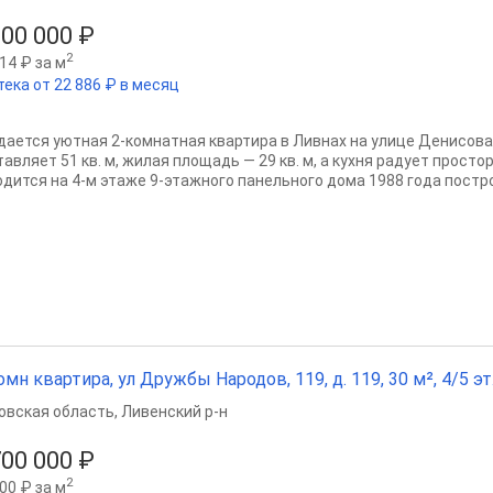
300 000 ₽
2
14 ₽ за м
тека от 22 886 ₽ в месяц
дается уютная 2-комнатная квартира в Ливнах на улице Денисова
авляет 51 кв. м, жилая площадь — 29 кв. м, а кухня радует просто
одится на 4-м этаже 9-этажного панельного дома 1988 года построй
омн квартира, ул Дружбы Народов, 119, д. 119, 30 м², 4/5 эт
овская область
,
Ливенский р-н
700 000 ₽
2
00 ₽ за м