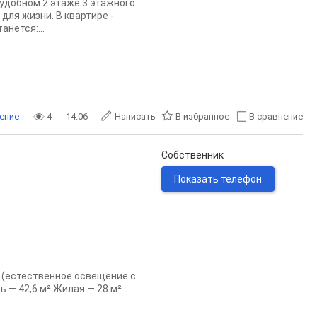
а удобном 2 этаже 3 этажного
ля жизни. В квартире -
нется:...
ение
4
14.06
Написать
В избранное
В сравнение
Собственник
Показать телефон
гу (естественное освещение с
ь — 42,6 м² Жилая — 28 м²