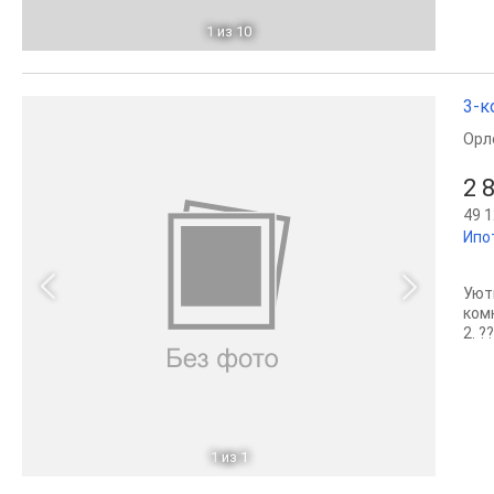
1
из 10
3-к
Орл
2 
49 1
Ипо
Уют
ком
2. ?
1
из 1