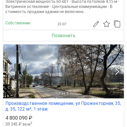
Электрическая мощность 60 кВт - Высота потолков 4,15 м -
Витринное остекление - Центральные коммуникации - В
стоимость продажи здания не включено...
Собственник
22.07
Позвонить
1
из 5
Производственное помещение, ул Прожекторная, 35,
д. 35, 122 м², 1 этаж
4 800 090 ₽
2
39 345 ₽ за м