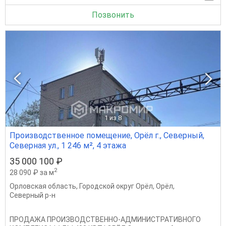
Позвонить
1
из 8
Производственное помещение, Орёл г., Северный,
Северная ул., 1 246 м², 4 этажа
35 000 100 ₽
2
28 090 ₽ за м
Орловская область
,
Городской округ Орёл
,
Орёл
,
Северный р-н
ПРОДАЖА ПРОИЗВОДСТВЕННО-АДМИНИСТРАТИВНОГО