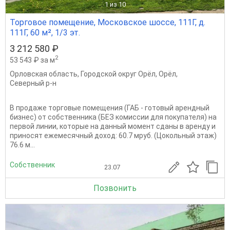
1
из 10
Торговое помещение, Московское шоссе, 111Г, д.
111Г, 60 м², 1/3 эт.
3 212 580 ₽
2
53 543 ₽ за м
Орловская область
,
Городской округ Орёл
,
Орёл
,
Северный р-н
В продаже торговые помещения (ГАБ - готовый арендный
бизнес) от собственника (БЕЗ комиссии для покупателя) на
первой линии, которые на данный момент сданы в аренду и
приносят ежемесячный доход: 60.7 мруб. (Цокольный этаж)
76.6 м...
Собственник
23.07
Позвонить