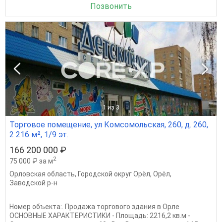
Позвонить
1
из 3
Торговое помещение, ул Комсомольская, 260, д. 260,
2 216 м², 1/9 эт.
166 200 000 ₽
2
75 000 ₽ за м
Орловская область
,
Городской округ Орёл
,
Орёл
,
Заводской р-н
Номер объекта:. Продажа торгового здания в Орле
ОСНОВНЫЕ ХАРАКТЕРИСТИКИ - Площадь: 2216,2 кв.м -