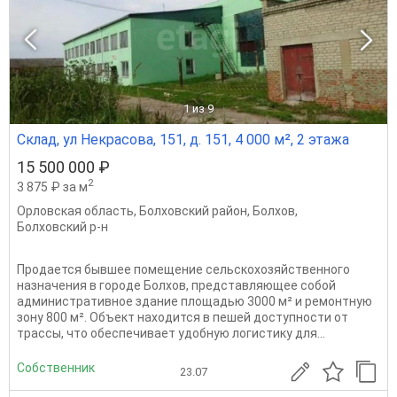
1
из 9
Склад, ул Некрасова, 151, д. 151, 4 000 м², 2 этажа
15 500 000 ₽
2
3 875 ₽ за м
Орловская область
,
Болховский район
,
Болхов
,
Болховский р-н
Продается бывшее помещение сельскохозяйственного
назначения в городе Болхов, представляющее собой
административное здание площадью 3000 м² и ремонтную
зону 800 м². Объект находится в пешей доступности от
трассы, что обеспечивает удобную логистику для...
Собственник
23.07