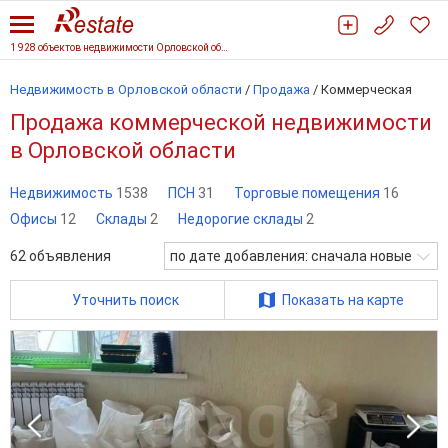
1 928 объектов недвижимости Орловской области
Недвижимость в Орловской области
/
Продажа
/
Коммерческая
Продажа коммерческой недвижимости
в Орловской области
Недвижимость
1538
ПСН
31
Торговые помещения
16
Офисы
12
Склады
2
Недорогие склады
2
62
объявления
по дате добавления: сначала новые
Уточнить поиск
Показать на карте