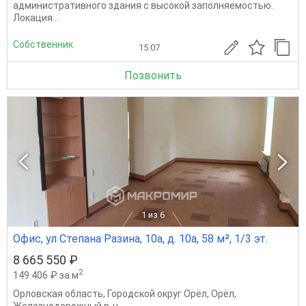
административного здания с высокой заполняемостью.
Локация...
Собственник
15.07
Позвонить
1
из 6
Офис, ул Степана Разина, 10а, д. 10а, 58 м², 1/3 эт.
8 665 550 ₽
2
149 406 ₽ за м
Орловская область
,
Городской округ Орёл
,
Орёл
,
Железнодорожный р-н