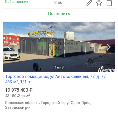
Собственник
20.05
Позвонить
1
из 8
Торговое помещение, ул Автовокзальная, 77, д. 77,
463 м², 1/1 эт.
19 978 400 ₽
2
43 150 ₽ за м
Орловская область
,
Городской округ Орёл
,
Орёл
,
Заводской р-н