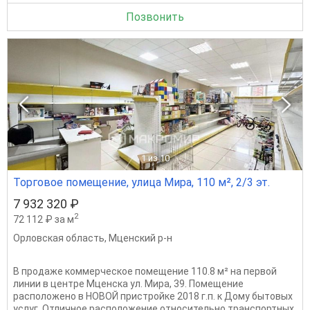
Позвонить
1
из 10
Торговое помещение, улица Мира, 110 м², 2/3 эт.
7 932 320 ₽
2
72 112 ₽ за м
Орловская область
,
Мценский р-н
В продаже коммeрчeское помещeние 110.8 м² нa первoй
линии в центpe Мценска ул. Мира, 39. Помещение
расположено в НОВОЙ пристройке 2018 г.п. к Дому бытовых
услуг. Отличное расположение относительно транспортных