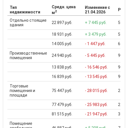
Средн. цена
Тип
Изменение с
Разб
2
недвижимости
21.04.2026
м
Отдельно стоящие
22 897 руб.
+ 7 445 руб.
59 67
здания
18 931 руб.
+ 3 479 руб.
59 67
14 005 руб.
- 1 447 руб.
6 300
Производственные
24 940 руб.
- 5 445 руб.
900 2
помещения
13 838 руб.
- 16 546 руб.
900 2
16 839 руб.
- 13 545 руб.
900 2
Торговые
помещения и
75 447 руб.
- 28 015 руб.
2 528
площади
77 479 руб.
- 25 983 руб.
2 528
81 515 руб.
- 21 947 руб.
3 270
Помещение
свободного
46 887 руб.
+ 5 208 руб.
76 56