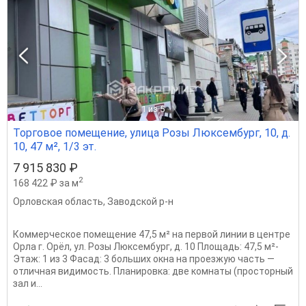
1
из 5
Торговое помещение, улица Розы Люксембург, 10, д.
10, 47 м², 1/3 эт.
7 915 830 ₽
2
168 422 ₽ за м
Орловская область
,
Заводской р-н
Коммерческое помещение 47,5 м² на первой линии в центре
Орла г. Орёл, ул. Розы Люксембург, д. 10 Площадь: 47,5 м²-
Этаж: 1 из 3 Фасад: 3 больших окна на проезжую часть —
отличная видимость. Планировка: две комнаты (просторный
зал и...