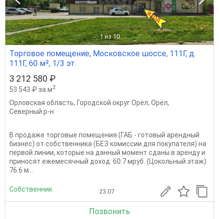
1
из 10
Торговое помещение, Московское шоссе, 111Г, д.
111Г, 60 м², 1/3 эт.
3 212 580 ₽
2
53 543 ₽ за м
Орловская область
,
Городской округ Орёл
,
Орёл
,
Северный р-н
В продаже торговые помещения (ГАБ - готовый арендный
бизнес) от собственника (БЕЗ комиссии для покупателя) на
первой линии, которые на данный момент сданы в аренду и
приносят ежемесячный доход: 60.7 мруб. (Цокольный этаж)
76.6 м...
Собственник
23.07
Позвонить